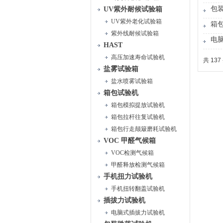
包
UV紫外耐候试验箱
UV紫外老化试验箱
箱
紫外线耐候试验箱
电
HAST
高压加速寿命试验机
共 137
盐雾试验箱
盐水喷雾试验箱
箱包试验机
箱包模拟提放试验机
箱包拉杆往复试验机
箱包行走颠簸磨耗试验机
VOC 甲醛气候箱
VOC检测气候箱
甲醛释放检测气候箱
手机扭力试验机
手机扭转翻盖试验机
插拔力试验机
电脑式插拔力试验机