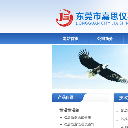
网站首页
公司简介
产品目录
技术
恒温恒湿箱
氙
双层高低温试验箱
箱
双层恒温恒湿试验箱