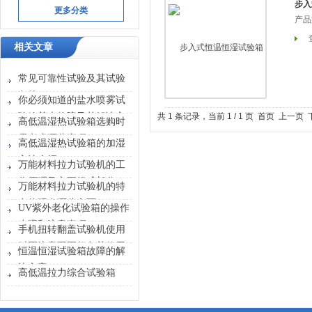
步入
更多分类
产品型
相关文章
常见可靠性试验及其试验
条件
你必须知道的盐水喷雾试
验箱基本故障及其解决方
共 1 条记录，当前 1 / 1 页 首页 上一
高低温湿热试验箱选购时
法
需考虑哪些事项？
高低温湿热试验箱的加湿
方法介绍
万能材料拉力试验机的工
作原理及主要组成部分
万能材料拉力试验机的特
点体现在哪些方面？
UV紫外老化试验箱的操作
步骤和注意事项
手机扭转翻盖试验机使用
时要注意不要超负荷使用
恒温恒湿试验箱故障的解
仪器
决方案
高低温拉力综合试验箱