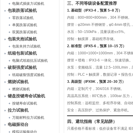
三、不同等级设备配置推荐
电脑式插拔力试验机
包装跌落试验机
1. 基础型（IPX3-4，预算 5–8 万）
内箱：800×800×800mm，304 不锈钢。
零跌落试验机
摆管：φ20mm 不锈钢管，φ0.4mm 喷孔
单翼跌落试验机
水压：50–150kPa，流量误差≤±5%。
双翼跌落试验机
包装夹抱试验机
控制：触摸屏，基础程序存储。
2. 标准型（IPX5-6，预算 10–15 万）
包装夹持力试验机
纸箱包装试验机
内箱：1000×1000×1000mm，304 不锈
摆管 + 喷枪：IPX3-6 一体化，快速切换。
电脑式纸箱抗压试验机
破裂强度试验机
水泵：变频稳压，流量 12.5–100L/mi
控制：PLC + 触摸屏，数据记录 + 报告
纸箱破裂强度试验机
燃烧试验机
3. 高级型（IPX9K，预算 20–30 万）
内箱：定制尺寸，304/316 不锈钢。
燃烧试验机
键盘按键寿命试验机
高温高压系统：80℃热水，100bar 压
控制系统：远程监控、多程序存储、自动
按键寿命试验机
拉力试验机
安全：高压防护、过热保护、紧急停机。
万能材料拉力试验机
四、避坑指南（常见陷阱）
电磁振动台
只看价格不看标准
：低价设备常不满足 IE
模拟运输振动台