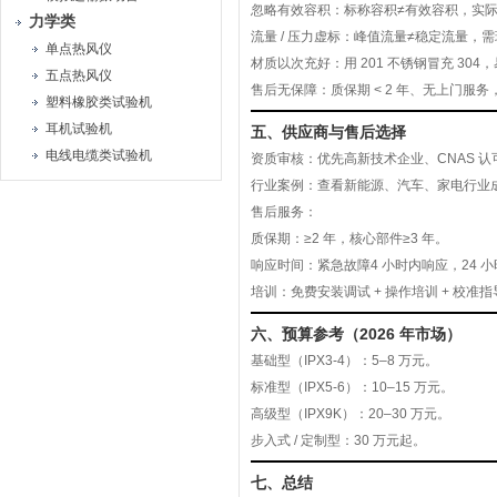
忽略有效容积
：标称容积≠有效容积，实
力学类
流量 / 压力虚标
：峰值流量≠稳定流量，需
单点热风仪
材质以次充好
：用 201 不锈钢冒充 30
五点热风仪
售后无保障
：质保期 < 2 年、无上门服
塑料橡胶类试验机
耳机试验机
五、供应商与售后选择
电线电缆类试验机
资质审核
：优先
高新技术企业
、
CNAS 认
行业案例
：查看新能源、汽车、家电行业
售后服务
：
质保期：≥
2 年
，核心部件≥
3 年
。
响应时间：紧急故障
4 小时
内响应，
24 
培训：免费安装调试 + 操作培训 + 校准指
六、预算参考（2026 年市场）
基础型（IPX3-4）
：
5–8 万元
。
标准型（IPX5-6）
：
10–15 万元
。
高级型（IPX9K）
：
20–30 万元
。
步入式 / 定制型
：
30 万元起
。
七、总结