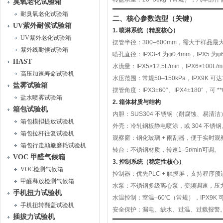
臭氧老化试验箱
耐臭氧老化试验箱
二、核心参数选型（关键）
UV紫外耐候试验箱
1. 喷淋系统（精度核心）
UV紫外老化试验箱
摆管半径
：300–600mm，需大于样品最
紫外线耐候试验箱
喷孔直径
：IPX3-4 为
φ0.4mm
，IPX5 为
φ
HAST
水流量
：IPX5≥
12.5L/min
，IPX6≥
100L/m
高压加速寿命试验机
水压范围
：常规
50–150kPa
，IPX9K 可达
盐雾试验箱
摆管角度
：IPX3±60°、IPX4±180°，可 **
盐水喷雾试验箱
2. 箱体材质与结构
箱包试验机
内胆
：
SUS304 不锈钢
（耐腐蚀、易清洁
箱包模拟提放试验机
外壳
：冷轧钢板静电喷涂，或 304 不锈钢
箱包拉杆往复试验机
观察窗
：钢化玻璃 + 雨刮器，便于实时观
箱包行走颠簸磨耗试验机
转台
：不锈钢材质，转速
1–5r/min
可调。
VOC 甲醛气候箱
3. 控制系统（稳定性核心）
VOC检测气候箱
控制器
：优先
PLC + 触摸屏
，支持程序预
甲醛释放检测气候箱
水泵
：不锈钢多级离心泵，变频调速，压
手机扭力试验机
水温控制
：室温–60℃（常规），IPX9K 
手机扭转翻盖试验机
安全保护
：漏电、缺水、过温、过载报警
插拔力试验机