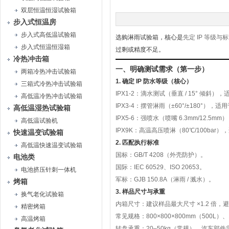
双层恒温恒湿试验箱
步入式恒温房
步入式高低温试验箱
选购淋雨试验箱，核心是
先定 IP 等
步入式恒温恒湿箱
过剩或精度不足。
冷热冲击箱
一、明确测试需求（第一步）
两箱冷热冲击试验箱
1. 确定 IP 防水等级（核心）
三箱式冷热冲击试验箱
IPX1-2
：滴水测试（垂直 / 15° 倾斜）
高低温冷热冲击试验箱
IPX3-4
：摆管淋雨（±60°/±180°），
高低温湿热试验箱
IPX5-6
：强喷水（喷嘴 6.3mm/12.5
高低温试验机
IPX9K
：高温高压喷淋（80℃/100bar
快速温变试验箱
2. 匹配执行标准
高低温快速温变试验箱
国标：
GB/T 4208
（外壳防护）。
电池类
国际：
IEC 60529
、
ISO 20653
。
电池挤压针刺一体机
军标：
GJB 150.8A
（淋雨 / 溅水）。
烤箱
3. 样品尺寸与承重
换气老化试验箱
内箱尺寸：建议
样品最大尺寸 ×1.2 倍
，避
精密烤箱
常见规格：
800×800×800mm（500L）
、
高温烤箱
转盘承重：
20–50kg（常规）
，汽车部件