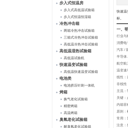
步入式恒温房
步入式高低温试验箱
快速温
步入式恒温恒湿箱
标。
冷热冲击箱
一、
两箱冷热冲击试验箱
行业与
三箱式冷热冲击试验箱
消费电子 
高低温冷热冲击试验箱
汽车 / 
高低温湿热试验箱
半导体 
高低温试验机
航空航天
快速温变试验箱
温变速
高低温快速温变试验箱
线性：
电池类
非线性
电池挤压针刺一体机
主流：5
烤箱
关键：
换气老化试验箱
内箱容
精密烤箱
原则：
高温烤箱
常用：1
臭氧老化试验箱
注意：
耐臭氧老化试验箱