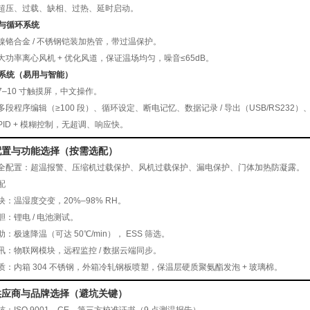
超压、过载、缺相、过热、延时启动。
热与循环系统
镍铬合金 / 不锈钢铠装加热管，带过温保护。
大功率离心风机 + 优化风道，保证温场均匀，噪音≤65dB。
控制系统（易用与智能）
7–10 寸触摸屏，中文操作。
多段程序编辑（≥100 段）、循环设定、断电记忆、数据记录 / 导出（USB/RS232
PID + 模糊控制，无超调、响应快。
配置与功能选择（按需选配）
全配置
：超温报警、压缩机过载保护、风机过载保护、漏电保护、门体加热防凝露。
配
块：温湿度交变，20%–98% RH。
胆：锂电 / 电池测试。
：极速降温（可达 50℃/min）， ESS 筛选。
讯：物联网模块，远程监控 / 数据云端同步。
质
：内箱 304 不锈钢，外箱冷轧钢板喷塑，保温层硬质聚氨酯发泡 + 玻璃棉。
供应商与品牌选择（避坑关键）