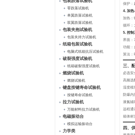
包装跌落试验机
保护：
零跌落试验机
4. 加
单翼跌落试验机
加热：
双翼跌落试验机
循环：
包装夹抱试验机
5. 
包装夹持力试验机
界面：
纸箱包装试验机
功能：
电脑式纸箱抗压试验机
算法：
破裂强度试验机
三、
纸箱破裂强度试验机
燃烧试验机
必选安
高频选
燃烧试验机
键盘按键寿命试验机
湿度模
防爆内
按键寿命试验机
拉力试验机
液氮辅助
远程通
万能材料拉力试验机
电磁振动台
箱体材
模拟运输振动台
四、
力学类