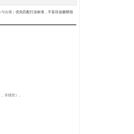
务与合规
；优先匹配行业标准，不盲目追极限指
in（，非线性）。