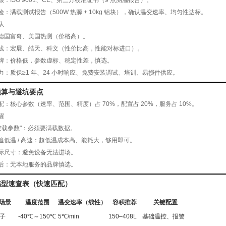
核
：ISO 9001、CE、第三方校准证书（9 点测温报告）。
验
：
满载测试报告
（500W 热源 + 10kg 铝块），确认温变速率、均匀性达标。
队
德国富奇、美国热测（价格高）。
线：宏展、皓天、科文（性价比高，性能对标进口）。
牌：价格低，参数虚标、稳定性差，慎选。
力
：质保≥1 年、24 小时响应、免费安装调试、培训、易损件供应。
预算与避坑要点
配
：核心参数（速率、范围、精度）占 70%，配置占 20%，服务占 10%。
醒
“空载参数"：必须要
满载数据
。
追低温 / 高速：超低温成本高、能耗大，够用即可。
际尺寸：避免设备无法进场。
后：无本地服务的品牌慎选。
选型速查表（快速匹配）
场景
温度范围
温变速率（线性）
容积推荐
关键配置
子
-40℃～150℃
5℃/min
150–408L
基础温控、报警