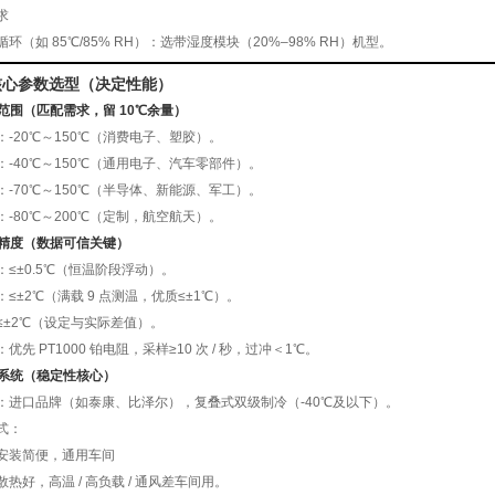
求
环（如 85℃/85% RH）：选带湿度模块（20%–98% RH）机型。
核心参数选型（决定性能）
度范围（匹配需求，留 10℃余量）
：-20℃～150℃（消费电子、塑胶）。
：-40℃～150℃（通用电子、汽车零部件）。
：-70℃～150℃（半导体、新能源、军工）。
：-80℃～200℃（定制，航空航天）。
温控精度（数据可信关键）
：≤±0.5℃（恒温阶段浮动）。
≤±2℃（满载 9 点测温，优质≤±1℃）。
≤±2℃（设定与实际差值）。
优先 PT1000 铂电阻，采样≥10 次 / 秒，过冲＜1℃。
制冷系统（稳定性核心）
：进口品牌（如泰康、比泽尔），复叠式双级制冷（-40℃及以下）。
式：
安装简便，通用车间
热好，高温 / 高负载 / 通风差车间用。