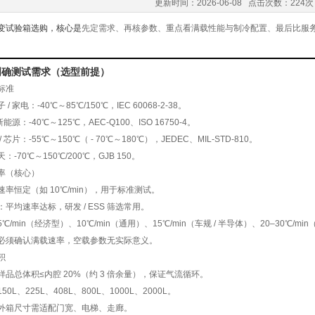
更新时间：2026-06-08 点击次数：224次
变试验箱选购，核心是
先定需求、再核参数、重点看满载性能与制冷配置、最后比服
明确测试需求（选型前提）
标准
/ 家电：-40℃～85℃/150℃，IEC 60068-2-38。
新能源：-40℃～125℃，AEC-Q100、ISO 16750-4。
/ 芯片：-55℃～150℃（ - 70℃～180℃），JEDEC、MIL-STD-810。
：-70℃～150℃/200℃，GJB 150。
率（核心）
速率恒定（如 10℃/min），用于标准测试。
：平均速率达标，研发 / ESS 筛选常用。
℃/min（经济型）、10℃/min（通用）、15℃/min（车规 / 半导体）、20–30℃/m
必须确认满载速率
，空载参数无实际意义。
积
样品总体积≤内腔 20%（约 3 倍余量），保证气流循环。
50L、225L、408L、800L、1000L、2000L。
外箱尺寸需适配门宽、电梯、走廊。