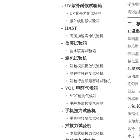
湿热需
UV紫外耐候试验箱
需湿热循
UV紫外老化试验箱
紫外线耐候试验箱
二、
HAST
1. 温
高压加速寿命试验机
基础型
盐雾试验箱
标准型
盐水喷雾试验箱
低温型
箱包试验机
超低温
箱包模拟提放试验机
2. 
箱包拉杆往复试验机
波动度
箱包行走颠簸磨耗试验机
均匀性：
VOC 甲醛气候箱
偏差：
VOC检测气候箱
传感器：
甲醛释放检测气候箱
3. 
手机扭力试验机
压缩机
手机扭转翻盖试验机
冷却方
插拔力试验机
风冷：
电脑式插拔力试验机
水冷：散