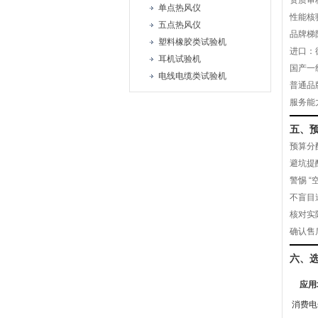
资质审
单点热风仪
性能核
五点热风仪
品牌梯
塑料橡胶类试验机
进口：
耳机试验机
国产一
电线电缆类试验机
普通品
服务能
五、
预算分
避坑提
警惕 
不盲目
核对实
确认售
六、
应用
消费电