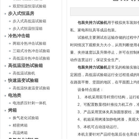
双层恒温恒湿试验箱
步入式恒温房
步入式高低温试验箱
包装夹持力试验机
用于模拟夹车装卸
步入式恒温恒湿箱
私、家电和玩具等成品包装。
冷热冲击箱
试验机主要测试在运输存储的过程中产品
两箱冷热冲击试验箱
时间情况下观察夹力大小，从而判断使用
三箱式冷热冲击试验箱
量、夹持速度以及升降停止，并可在控制
高低温冷热冲击试验箱
动作连贯运行，保证安全生产。
高低温湿热试验箱
包装夹持力试验机
是常见的检验实验
高低温试验机
定困惑，高低温试验箱运行全过程造成的
快速温变试验箱
在路面平整、坚固的地区，在平面图上均
高低温快速温变试验箱
设备特点描述：
电池类
1、 本机采用双导杆滑行结构，运行
电池挤压针刺一体机
2、可配置数显/指针推拉力机工作，准
烤箱
3、产品采用宽体夹具加圆形胶柱，测
换气老化试验箱
4、机箱采用烤漆加静电烤漆，美观大
精密烤箱
5、本机可点动连动运行。
高温烤箱
本机主要针对产品经包装后在仓库或卡