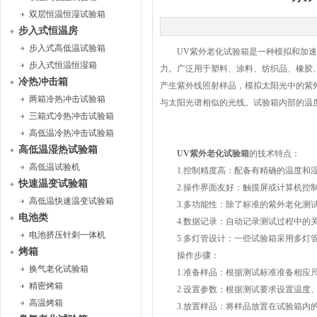
双层恒温恒湿试验箱
步入式恒温房
步入式高低温试验箱
UV紫外老化试验箱是一种模拟和加速材
步入式恒温恒湿箱
力。广泛用于塑料、涂料、纺织品、橡胶
冷热冲击箱
产生紫外线照射样品，模拟太阳光中的紫外
两箱冷热冲击试验箱
与太阳光谱相似的光线。试验箱内部的温
三箱式冷热冲击试验箱
高低温冷热冲击试验箱
高低温湿热试验箱
UV紫外老化试验箱
的技术特点：
高低温试验机
1.控制精度高：配备有精确的温度和湿
快速温变试验箱
2.操作界面友好：触摸屏或计算机控制
高低温快速温变试验箱
3.多功能性：除了标准的紫外老化测试
电池类
4.数据记录：自动记录测试过程中的关
电池挤压针刺一体机
5.多灯管设计：一些试验箱采用多灯管
烤箱
操作步骤：
换气老化试验箱
1.准备样品：根据测试标准准备相应
精密烤箱
2.设置参数：根据测试要求设置温度、
高温烤箱
3.放置样品：将样品放置在试验箱内