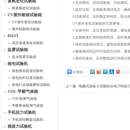
臭氧老化试验箱
4.启动测试：启动试验箱，开始测试
耐臭氧老化试验箱
5.监控过程：定期检查测试状态，确
UV紫外耐候试验箱
6.结束测试：达到预定时间后，取出
UV紫外老化试验箱
UV紫外老化试验箱的注意事项：
紫外线耐候试验箱
1.在操作时，应注意防护措施，避免直
HAST
2.定期检查灯管的使用情况，及时更
高压加速寿命试验机
3.保持试验箱内清洁，避免杂质影响
盐雾试验箱
4.确保测试样品均匀地受到光照，避免
盐水喷雾试验箱
5.测试结束后，应对数据进行详细分析
箱包试验机
箱包模拟提放试验机
分享到：
箱包拉杆往复试验机
箱包行走颠簸磨耗试验机
上一篇 :
电脑式插拔力试验机在电子制造
VOC 甲醛气候箱
VOC检测气候箱
甲醛释放检测气候箱
手机扭力试验机
手机扭转翻盖试验机
插拔力试验机