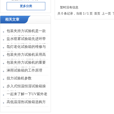
更多分类
暂时没有信息
共 0 条记录，当前 1 / 1 页 首页 上一
相关文章
包装夹持力试验机是一款
多功能质量检验设备
盐水喷雾试验箱先进环带
产立体补强技术、结构强
氙灯老化试验箱的维修与
实
保养
包装夹持力试验机采用高
精度的力传感器和精密的
包装夹持力试验机的重要
驱动系统
性体现在哪些方面？
淋雨试验箱的工作原理
扭力试验机参数
步入式恒温恒湿试验箱操
作指南
一起来了解一下UV紫外老
化试验箱的箱体结构
高低温湿热试验箱选购方
法