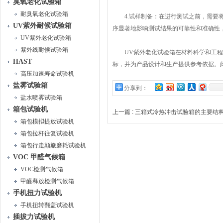
臭氧老化试验箱
耐臭氧老化试验箱
4.试样制备：在进行测试之前，需要将
UV紫外耐候试验箱
序显著地影响测试结果的可靠性和准确性
UV紫外老化试验箱
紫外线耐候试验箱
UV紫外老化试验箱在材料科学和工程领
HAST
标，并为产品设计和生产提供参考依据。
高压加速寿命试验机
盐雾试验箱
分享到：
盐水喷雾试验箱
箱包试验机
上一篇 :
三箱式冷热冲击试验箱的主要结
箱包模拟提放试验机
箱包拉杆往复试验机
箱包行走颠簸磨耗试验机
VOC 甲醛气候箱
VOC检测气候箱
甲醛释放检测气候箱
手机扭力试验机
手机扭转翻盖试验机
插拔力试验机