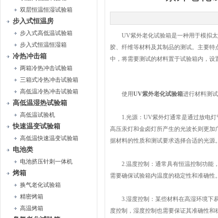
双层恒温恒湿试验箱
步入式恒温房
步入式高低温试验箱
UV紫外老化试验箱是一种用于模拟太阳
步入式恒温恒湿箱
胶、纤维等材料及其制品的测试。主要特
冷热冲击箱
中，将需要测试的材料置于试验箱内，设
两箱冷热冲击试验箱
三箱式冷热冲击试验箱
高低温冷热冲击试验箱
使用
UV紫外老化试验箱
进行材料测试
高低温湿热试验箱
高低温试验机
1.光源：UV紫外灯通常是通过放电灯管
快速温变试验箱
高压汞灯和金卤灯所产生的光波长则更加广
高低温快速温变试验箱
据材料的性质和测试要求选择合适的光源
电池类
电池挤压针刺一体机
2.温度控制：通常具有恒温控制功能，
烤箱
需要确保试验箱内温度的稳定性和准确性
换气老化试验箱
精密烤箱
3.湿度控制：某些材料在高湿环境下易
高温烤箱
度控制，湿度控制也需要保证其准确性和