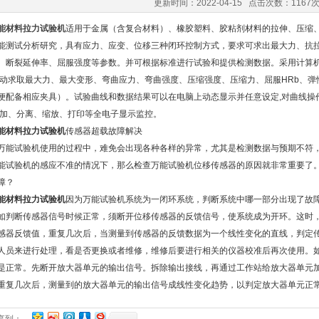
更新时间：2022-04-15 点击次数：1167
能材料拉力试验机
适用于金属（含复合材料）、橡胶塑料、胶粘剂材料的拉伸、压缩
能测试分析研究，具有应力、应变、位移三种闭环控制方式，要求可求出最大力、抗
、断裂延伸率、屈服强度等参数。并可根据标准进行试验和提供检测数据。采用计算机控
自动求取最大力、最大变形、弯曲应力、弯曲强度、压缩强度、压缩力、屈服HRb、
便配备相应夹具）。试验曲线和数据结果可以在电脑上动态显示并任意设定,对曲线操作
叠加、分离、缩放、打印等全电子显示监控。
能材料拉力试验机
传感器超载故障解决
试验机使用的过程中，难免会出现各种各样的异常，尤其是检测数据与预期不符，
能试验机的感应不准的情况下，那么检查万能试验机位移传感器的原因就非常重要了
障？
能材料拉力试验机
因为万能试验机系统为一闭环系统，判断系统中哪一部分出现了故
如判断传感器信号时候正常，须断开位移传感器的反馈信号，使系统成为开环。这时
感器反馈值，重复几次后，当测量到传感器的反馈数据为一个线性变化的直线，判定
人员来进行处理，看是否更换或者维修，维修后要进行相关的仪器校准后再次使用。
是正常。先断开放大器单元的输出信号。拆除输出接线，再通过工作站给放大器单元
重复几次后，测量到的放大器单元的输出信号成线性变化趋势，以判定放大器单元正