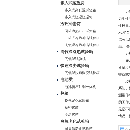
步入式恒温房
步入式高低温试验箱
万
步入式恒温恒湿箱
力学性
冷热冲击箱
性模量
两箱冷热冲击试验箱
示,能
三箱式冷热冲击试验箱
试验以
高低温冷热冲击试验箱
缉、.
高低温湿热试验箱
万
高低温试验机
在万能
快速温变试验箱
者是万
高低温快速温变试验箱
哪些故
电池类
万
电池挤压针刺一体机
系统。
烤箱
测量传
换气老化试验箱
的工作
精密烤箱
元是不
高温烤箱
情况，
臭氧老化试验箱
耐臭氧老化试验箱