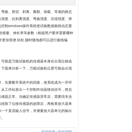
次
、弯曲、剪切、剥离、撕裂、保载、等项的静态
拉强度、抗剥离强度、弯曲强度、压缩强度、弹
制windows操作系统使试验数据曲线动态显
弹性模量、伸长率等参数（根据用户要求需要哪种
更加简便.轻松.随时随地都可以进行曲线编
可能是万能试验机的传感器本身在出现位移或
。下面来分析一下，万能试验机位置可能会出现
障，先要断开系统中的回路，使系统成为一开环
，从工作站发出一个控制作动器移动信号，然后
传感器正常。当确定传感器异常后，需要找专业
如排除了位移传感器的故障后，再检查放大器单
加一个直流输入信号，并测量放大器单元的输出
常。