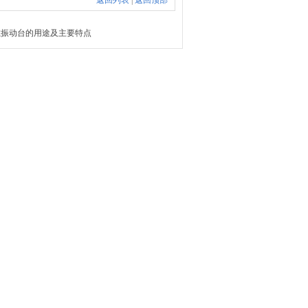
返回列表
|
返回顶部
磁振动台的用途及主要特点