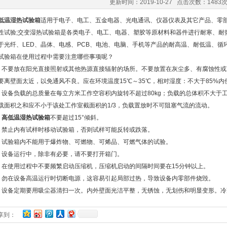
更新时间：2019-10-27 点击次数：1483
低温湿热试验箱
适用于电子、电工、五金电器、光电通讯、仪器仪表及其它产品、零
性试验;交变湿热试验箱是各类电子、电工、电器、塑胶等原材料和器件进行耐寒、耐
于光纤、LED、晶体、电感、PCB、电池、电脑、手机等产品的耐高温、耐低温、循
箱在使用过程中需要注意哪些事项呢？
要放在阳光直接照射或其他热源直接辐射的场所。不要放置在灰尘多、有腐蚀性或
要离壁面太近，以免通风不良。应在环境温度15℃～35℃，相对湿度：不大于85%内
备负载的总质量在每立方米工作空容积内旋转不超过80kg；负载的总体积不大于工
载面积之和应不小于该处工作室截面积的1/3，负载置放时不可阻塞气流的流动。
、
高低温湿热试验箱
不要超过15°倾斜。
止内有试样时移动试验箱，否则试样可能反转或跌落。
验箱内不能用于爆炸物、可燃物、可烯品、可燃气体的试验。
备运行中，除非有必要，请不要打开箱门。
使用过程中不要频繁启动压缩机，压缩机启动的间隔时间要在15分钟以上。
在设备高温运行时切断电源，这容易引起局部过热，导致设备内零部件烧毁。
备定期要用吸尘器清扫一次。内外壁面光洁平整，无锈蚀，无划伤和明显变形。冷
享到：