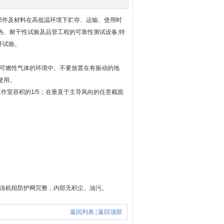
次
部件及材料在高低温环境下贮存、运输、使用时
热、耐干性试验及品管工程的可靠性测试设备;特
环试验。
可燃性气体的环境中。不要放置在有振动的地
使用。
作室容积的1/5；在垂直于主导风向的任意截面
冻机组防护网完整，内部无积尘、油污。
返回列表
|
返回顶部