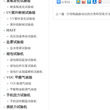
臭氧老化试验箱
分享到：
耐臭氧老化试验箱
UV紫外耐候试验箱
上一篇 :
介绍电磁振动台的分类和安装方
UV紫外老化试验箱
紫外线耐候试验箱
HAST
高压加速寿命试验机
盐雾试验箱
盐水喷雾试验箱
箱包试验机
箱包模拟提放试验机
箱包拉杆往复试验机
箱包行走颠簸磨耗试验机
VOC 甲醛气候箱
VOC检测气候箱
甲醛释放检测气候箱
手机扭力试验机
手机扭转翻盖试验机
插拔力试验机