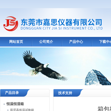
网站首页
公司简介
产品中心
下载中
产品目录
技术支持
恒温恒湿箱
箱包
双层高低温试验箱