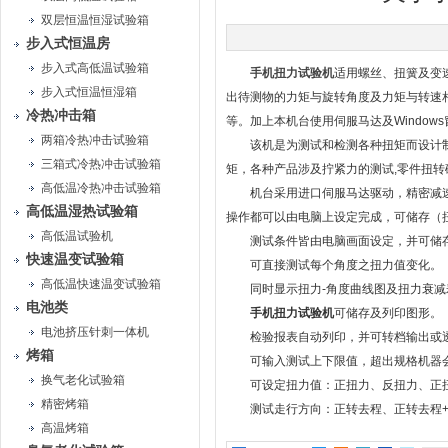
双层恒温恒湿试验箱
步入式恒温房
步入式高低温试验箱
手机扭力试验机
适用螺丝、扭簧及变
步入式恒温恒湿箱
出待测物的力矩与旋转角度及力矩与转速
冷热冲击箱
等。加上本机台使用伺服马达及Windo
两箱冷热冲击试验箱
该机是为测试和检测各种扭矩而设计制
三箱式冷热冲击试验箱
矩，各种产品涉及拧紧力的测试,零件扭
高低温冷热冲击试验箱
机台采用进口伺服马达驱动，精密减速
高低温湿热试验箱
操作都可以由电脑上设定完成，可储存（
高低温试验机
测试条件皆由电脑画面设定，并可储
快速温变试验箱
可直接测试每个角度之扭力值变化。
高低温快速温变试验箱
同时显示扭力-角度曲线图及扭力衰减
电池类
手机扭力试验机
可储存及列印图形。
电池挤压针刺一体机
检验报表自动列印，并可转档输出或透
烤箱
可输入测试上下限值，超出规格机器
换气老化试验箱
可设定扭力值：正扭力、反扭力、正扭
精密烤箱
测试走行方向：正转去程、正转去程+回
高温烤箱